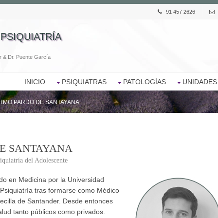
91 457 2626
 PSIQUIATRÍA
d
r & Dr. Puente García
INICIO
PSIQUIATRAS
PATOLOGÍAS
UNIDADES
RMO PARDO DE SANTAYANA
E SANTAYANA
iquiatría del Adolescente
o en Medicina por la Universidad
Psiquiatría tras formarse como Médico
decilla de Santander. Desde entonces
alud tanto públicos como privados.