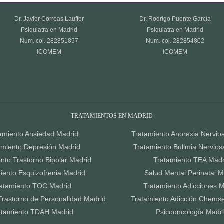
Dr. Javier Correas Lauffer
Dr. Rodrigo Puente García
Psiquiatra en Madrid
Psiquiatra en Madrid
Num. col. 282851897
Num. col. 282854802
ICOMEM
ICOMEM
TRATAMIENTOS EN MADRID
amiento Ansiedad Madrid
Tratamiento Anorexia Nervio
amiento Depresión Madrid
Tratamiento Bulimia Nervios
nto Trastorno Bipolar Madrid
Tratamiento TEA Madr
iento Esquizofrenia Madrid
Salud Mental Perinatal M
atamiento TOC Madrid
Tratamiento Adicciones M
Trastorno de Personalidad Madrid
Tratamiento Adicción Chems
atamiento TDAH Madrid
Psicooncología Madr